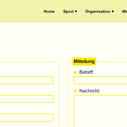
Home
Sport ▾
Organisation ▾
Me
Mitteilung
Betreff:
Nachricht: