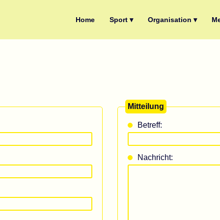
Home
Sport ▾
Organisation ▾
Me
Mitteilung
Betreff:
Nachricht: