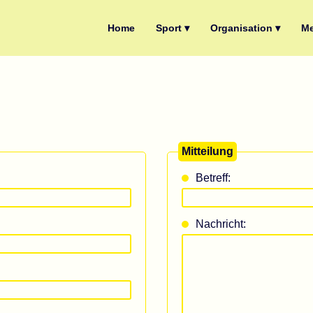
Home
Sport ▾
Organisation ▾
Me
Mitteilung
Betreff:
Nachricht: